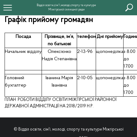
Відділ освіти,сім'ї,молоді,спорту та культури
Міжгірської селищної ради
Графік прийому громадян
Посада
Прізвище, ім
’
я,
телефон
Дні прийому
Годин
по батькові
Начальник
відділу
Олексієнко
2-13-96
щопонеділка
з 8.00
Надія
Степанівна
до
17.00
Головний
Іванина Марія
2-10-05
щопонеділка
з 8.00
бухгалтер
Іванівна
до
17.00
ПЛАН РОБОТИ ВІДДІЛУ ОСВІТИ МІЖГІРСЬКОЇ РАЙОННОЇ
ДЕРЖАВНОЇ АДМІНІСТРАЦІЇ НА 2018/2019 Н.Р.
© Відділ освіти, сім'ї, молоді, спорту та культури Міжгірської