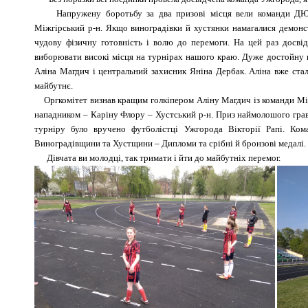
Напружену боротьбу за два призові місця вели команди ДЮС
Міжгірський р-н. Якщо виноградівки й хустянки намагалися демонс
чудову фізичну готовність і волю до перемоги. На цей раз досвід
виборювати високі місця на турнірах нашого краю. Дуже достойну гр
Аліна Магдич і центральний захисник Яніна Дербак. Аліна вже стал
майбутнє.
Оргкомітет визнав кращим голкіпером Аліну Магдич із команди Міжг
нападником – Каріну Флору – Хустський р-н. Приз наймолошого грав
турніру було вручено футболістці Ужгорода Вікторії Рапі. Ко
Виноградівщини та Хустщини – Дипломи та срібні й бронзові медалі. 
Дівчата ви молодці, так тримати і йти до майбутніх перемог.