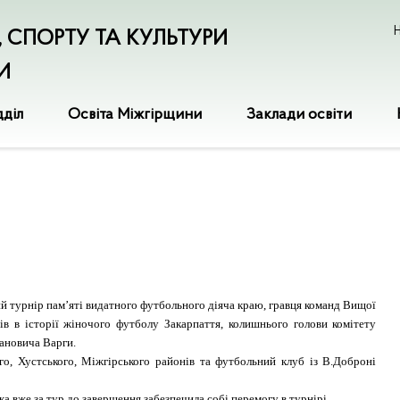
Н
І, СПОРТУ ТА КУЛЬТУРИ
И
дділ
Освіта Міжгірщини
Заклади освіти
 турнір пам’яті видатного футбольного діяча краю, гравця команд Вищої
ів в історії жіночого футболу Закарпаття, колишнього голови комітету
ановича Варги.
, Хустського, Міжгірського районів та футбольний клуб із В.Доброні
 вже за тур до завершення забезпечила собі перемогу в турнірі.