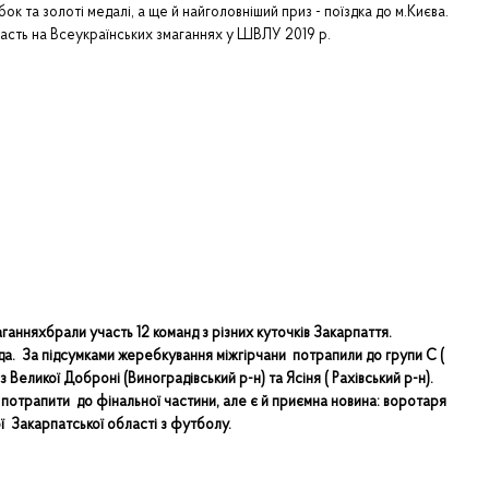
ок та золоті медалі, а ще й найголовніший приз - поїздка до м.Києва.
асть на Всеукраїнських змаганнях у ШВЛУ 2019 р.
аганнях
брали
участь 12 команд з різних куточків Закарпаття
.
. За підсумками жеребкування міжгірчани потрапили до групи С (
 з Великої Доброні (Виноградівський р-н) та Ясіня ( Рахівський р-н).
 потрапити до фінальної частини, але є й приємна новина: воротаря
ї Закарпатської області з футболу.