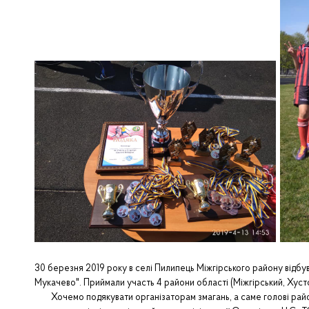
30 березня 2019 року в селі Пилипець Міжгірського району відбу
Мукачево". Приймали участь 4 райони області (Міжгірський, Хустс
Хочемо подякувати організаторам змагань, а саме голові районн