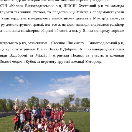
Ш «Колос» Виноградівський р-н, ДЮСШ Хустський р-н та команда
трувати технічний футбол, то представниці Міжгір’я продемонстрували
 узяв верх, але в недалекому майбутньому дівчата з Міжгір’я зможуть
у демонстрували гравці, але все ж на фоні команди виділялися голкіпер
а основним голкіпером збірної області, а ось у Яніни попереду хороше
ірського р-ну, захисником – Євгенію Швечікову – Виноградівський р-н,
ця турніру отримала Вівієн Пап із В.Доброні. А приз найкращого гравця
манди В.Доброні та Міжгір’я отримали Подяки за участь, а команди
Золоті медалі і Кубок за перемогу вручені команді Ужгорода.