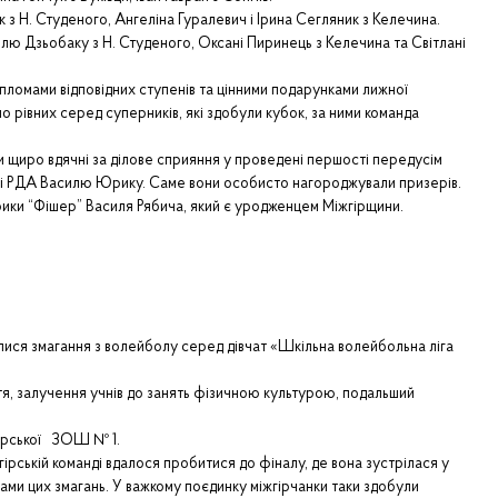
Н. Студеного, Ангеліна Гуралевич і Ірина Сегляник з Келечина.
лю Дзьобаку з Н. Студеного, Оксані Пиринець з Келечина та Світлані
омами відповідних ступенів та цінними подарунками лижної
 рівних серед суперників, які здобули кубок, за ними команда
щиро вдячні за ділове сприяння у проведені першості передусім
ові РДА Василю Юрику. Саме вони особисто нагороджували призерів.
брики “Фішер” Василя Рябича, який є уродженцем Міжгірщини.
ися змагання з волейболу серед дівчат «Шкільна волейбольна ліга
 залучення учнів до занять фізичною культурою, подальший
ірської ЗОШ № 1.
ькій команді вдалося пробитися до фіналу, де вона зустрілася у
ами цих змагань. У важкому поєдинку міжгірчанки таки здобули