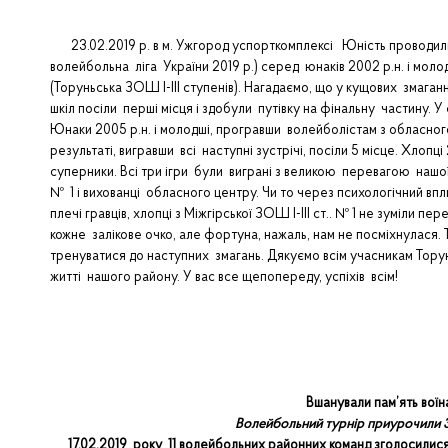
23.02.2019 р. в м. Ужгород успорткомплексі Юність проводилис
волейбольна ліга України 2019 р.) серед юнаків 2002 р.н. і молодш
(Торуньська ЗОШ І-ІІІ ступенів). Нагадаємо, що у кущових змаганнях
шкіл посіли перші місця і здобули путівку на фінальну частину. У
Юнаки 2005 р.н. і молодші, програвши волейболістам з обласного 
результаті, вигравши всі наступні зустрічі, посіли 5 місце. Хлопц
суперники. Всі три ігри були виграні з великою перевагою нашої 
№ 1 і вихованці обласного центру. Чи то через психологічний впли
плечі гравців, хлопці з Міжгірської ЗОШ І-ІІІ ст.. № 1 не зуміли п
кожне залікове очко, але фортуна, нажаль, нам не посміхнулася.
тренуватися до наступних змагань. Дякуємо всім учасникам Тору
житті нашого району. У вас все щепопереду, успіхів всім!
Вшанували пам’ять вої
Волейбольний турнір приурочили 30
17.02.2019 року 11 волейбольних районних команд зголосилися в