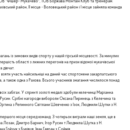
, ТОВ "Фішер- Мукачево", ТОВ Боржава Монтаін Клуб та тренерам.
вський район, ІІ місце - Воловецький район і І місце зайняла команда
ь із зимових видів спорту у нашій гірській місцевості. За минулих
першість області з лижних перегонів на призи відомої мукачівської
а дівчат.
взяти участь найсильніші на даний час спортсмени закарпатського
та, а також одна з Рахова. Всього учасників змагання числилося понад
.
іх забігах. У спринті золоті медалі здобули келечинці Маріанна
р Русин. Срібні нагороди вибороли Оксана Пиринець з Келечина та
 Юртина з Репинного Світлани Шевченко з Ізок, Людмили Шутки з Н.
шого місця серед команд. З чотирьох виграли наші земля, ще в
на Лозан, Дмитро Барнич, Ігор Русин т Людмила Шутка з Н.
а Гойчук з Буківця, Іван Гавран з Соймів.