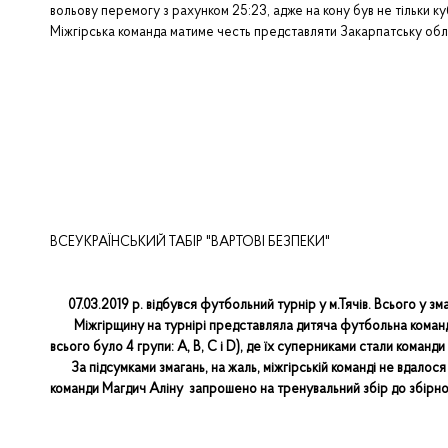
вольову перемогу з рахунком 25:23, адже на кону був не тільки куб
Міжгірська команда матиме честь представляти Закарпатську обл
ВСЕУКРАЇНСЬКИЙ ТАБІР "ВАРТОВІ БЕЗПЕКИ"
07.03.2019 р.
відбувся футбольний турнір у м.Тячів. Всього у зм
Міжгірщину на турнірі представляла дитяча футбольна команда
всього було 4 групи: A, B, C і D), де їх суперниками стали команди
За підсумками змагань, на жаль, міжгірській команді не вдалося
команди Магдич Аліну запрошено на тренувальний збір до збірно