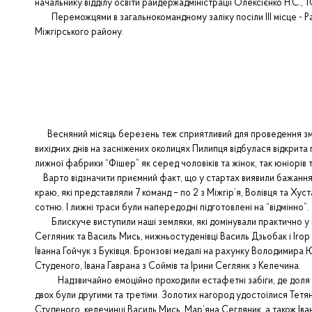
начальнику відділу освіти райдержадміністрації Олексієнко Н.С.
Переможцями в загальнокомандному заліку посіли ІІІ місце - Рахі
Міжгірського району.
Весняний місяць березень теж сприятливий для проведення змаган
вихідних днів на засніжених околицях Пилипця відбулася відкрита 
лижної фабрики “Фішер” як серед чоловіків та жінок, так юніорів т
Варто відзначити приємний факт, що у стартах виявили бажання 
краю, які представляли 7 команд – по 2 з Міжгір’я, Волівця та Хус
сотню. І лижні траси були напередодні підготовлені на “відмінно”
Блискуче виступили наші земляки, які домінували практично у вс
Сегляник та Василь Мись, нижньостуденівці Василь Дзьобак і Іго
Іванна Гойчук з Буківця. Бронзові медалі на рахунку Володимира
Студеного, Івана Гаврана з Соймів та Ірини Сеглянк з Келечина.
Надзвичайно емоційно проходили естафетні забіги, де доля пер
двох були другими та третіми. Золотих нагород удостоїлися Тетя
Студеного, келечинці Василь Мись, Мар’яна Сегляник, а також Іванн