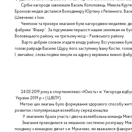
Срібні нагороди завоювали Василь Кополовець, Микола Куртяк з 
Бронзові медалі дісталися Володимиру Юртину з Репинного, Васи
Шевченко з Ізок.
Чемпіони та призери змагання були нагороджені медалями, дипл
фабрики “Фішер”. За підсумками першості нашим землякам не було
Воловецького району, на третьому місці – Рахівського району.
Варто добрим словом згадати владу району. Всі учасники були 
голові райради Василю Щуру, його заступнику Івану Костю, гол
І, звичайно, слова подяки линули на адресу керівника лижної фа
24.03.2019 року в спорткомплексі «Юність» м. Ужгорода відбул
України 2019 р.» ( ШВЛУ).
Метою цих змагань було формування здорового способу життя,
розвиток і популяризація волейболу серед юнацтва.
У змаганнях брала участь і дівоча волейбольна команда Міжг
Змагання проводилися за змішаною системою розіграшу. Міжгірс
поєдинку з командою дівчат з м. Мукачево, які вважалися фаворит