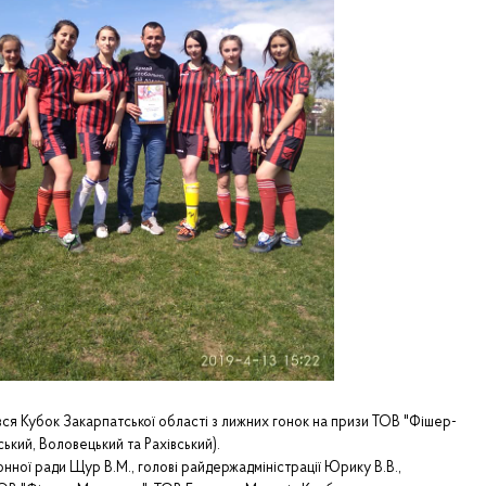
вся Кубок Закарпатської області з лижних гонок на призи ТОВ "Фішер-
ький, Воловецький та Рахівський).
ої ради Щур В.М., голові райдержадміністрації Юрику В.В.,