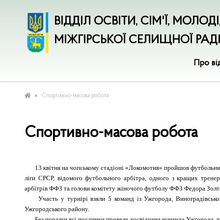
ВІДДІЛ ОСВІТИ, СІМ'Ї, МОЛОД
МІЖГІРСЬКОЇ СЕЛИЩНОЇ РАД
Про ві
Спортивно-масова робота
Спортивно-масова робота
13 квітня на чопському стадіоні «Локомотив» пройшов футбольний
ліги СРСР, відомого футбольного арбітра, одного з кращих тренер
арбітрів ФФЗ та голови комітету жіночого футболу ФФЗ Федора Золт
Участь у турнірі взяли 5 команд із Ужгорода, Виноградівського
Ужгородського району.
Без поразки всі поєдинки провела досвідчена команда Ужгорода, яка