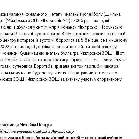
ь змагання фінального ІІІ етапу змагань з волейболу (Шкільна
і (Міжгірська ЗОШ І-ІІІ ступенів № 1) і 2005 р.н. і молодші
, які відбулися у смт. Міжгір’я, команди Міжгірської і Торуньської
 фінальній частині зустрілися по 8 команд різних вікових категорій.
центру в стартовій зустрічі, боролися за 5-8 місце, де в кінцевому
і 2002 р.н. і молодші до фінальної гри не знайшли собі рівних у
команди. Кульмінацією змагань булла гра Міжгірської ЗОШ І-ІІІ ст.
в болівальників, чи то через велику відповідальність, покладену на
ереграти суперника. Боротьба тривала всі три партії, бій вівся за
 Та на цьому ми не будемо зупинятися і продовжимо інтенсивно
ньської ЗОШ і Міжгірської ЗОШ за активну участь у спортивному
на-афганця Михайла Цендри
-річчю виведення військ з Афганістану
ступити в боротьбу за пам’ятний трофей — перехідний кубок ім.