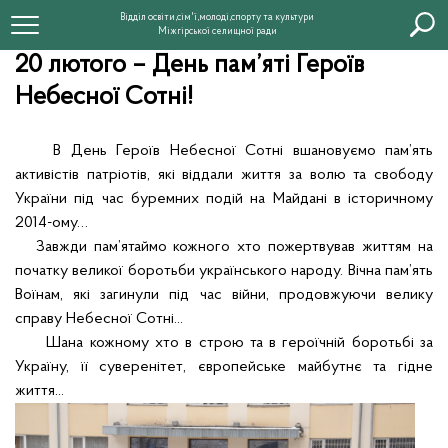
Відділ освіти,сім'ї,молоді,спорту та культури
Міжгірської селищної ради
20 лютого – День пам’яті Героїв
Небесної Сотні!
В День Героїв Небесної Сотні вшановуємо пам’ять
активістів патріотів, які віддали життя за волю та свободу
України під час буремних подій на Майдані в історичному
2014-ому…
Завжди пам’ятаймо кожного хто пожертвував життям на
початку великої боротьби українського народу. Вічна пам’ять
Воїнам, які загинули під час війни, продовжуючи велику
справу Небесної Сотні...
Шана кожному хто в строю та в героїчній боротьбі за
Україну, її суверенітет, європейське майбутнє та гідне
життя...