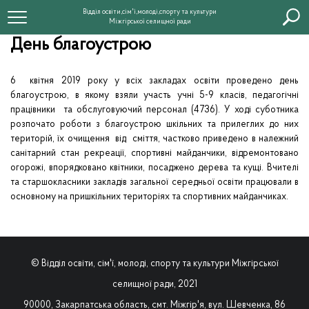
Відділ освіти,сім'ї,молоді,спорту та культури
Міжгірської селищної ради
День благоустрою
6 квітня 2019 року у всіх закладах освіти проведено день
благоустрою, в якому взяли участь учні 5-9 класів, педагогічні
працівники та обслуговуючий персонал (4736). У ході суботника
розпочато роботи з благоустрою шкільних та прилеглих до них
територій, їх очищення від сміття, частково приведено в належний
санітарний стан рекреації, спортивні майданчики, відремонтовано
огорожі, впорядковано квітники, посаджено дерева та кущі. Вчителі
та старшокласники закладів загальної середньої освіти працювали в
основному на пришкільних територіях та спортивних майданчиках.
© Відділ освіти, сім'ї, молоді, спорту та культури Міжгірської
селищної ради, 2021
90000, Закарпатська область, смт. Міжгір'я, вул. Шевченка, 86