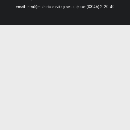
email: info@mizhiria-osvita.gov.ua, факс: (03146) 2-20-40