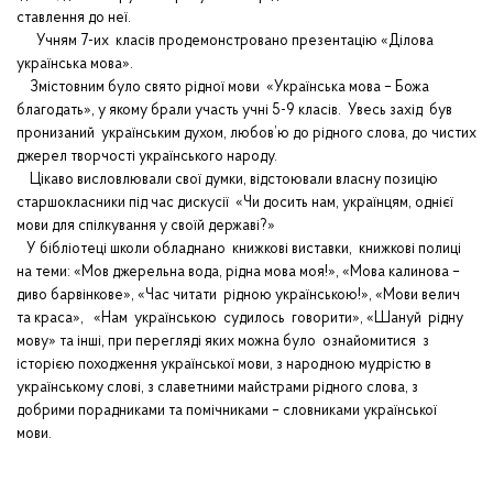
ставлення до неї.
Учням 7-их класів продемонстровано презентацію «Ділова
українська мова».
Змістовним було свято рідної мови «Українська мова – Божа
благодать», у якому брали участь учні 5-9 класів. Увесь захід був
пронизаний українським духом, любов’ю до рідного слова, до чистих
джерел творчості українського народу.
Цікаво висловлювали свої думки, відстоювали власну позицію
старшокласники під час дискусії «Чи досить нам, українцям, однієї
мови для спілкування у своїй державі?»
У бібліотеці школи обладнано книжкові виставки, книжкові полиці
на теми: «Мов джерельна вода, рідна мова моя!», «Мова калинова –
диво барвінкове», «Час читати рідною українською!», «Мови велич
та краса», «Нам українською судилось говорити», «Шануй рідну
мову» та інші, при перегляді яких можна було ознайомитися з
історією походження української мови, з народною мудрістю в
українському слові, з славетними майстрами рідного слова, з
добрими порадниками та помічниками – словниками української
мови.