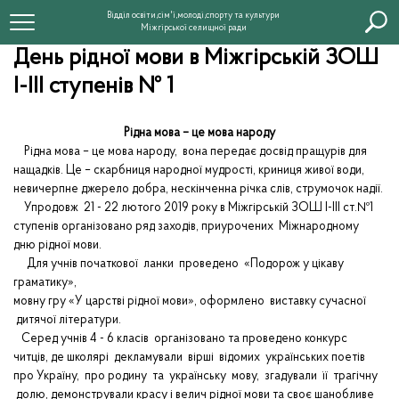
Відділ освіти,сім'ї,молоді,спорту та культури
Міжгірської селищної ради
День рідної мови в Міжгірській ЗОШ
І-ІІІ ступенів № 1
Рідна мова – це мова народу
Рідна мова – це мова народу, вона передає досвід пращурів для
нащадків. Це – скарбниця народної мудрості, криниця живої води,
невичерпне джерело добра, нескінченна річка слів, струмочок надії.
Упродовж 21 - 22 лютого 2019 року в Міжгірській ЗОШ І-ІІІ ст.№1
ступенів організовано ряд заходів, приурочених Міжнародному
дню рідної мови.
Для учнів початкової ланки проведено «Подорож у цікаву
граматику»,
мовну гру «У царстві рідної мови», оформлено виставку сучасної
дитячої літератури.
Серед учнів 4 - 6 класів організовано та проведено конкурс
читців, де школярі декламували вірші відомих українських поетів
про Україну, про родину та українську мову, згадували її трагічну
долю, демонстрували красу і велич рідної мови та своє шанобливе