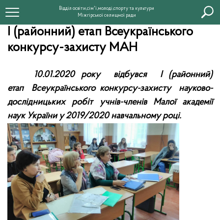
Відділ освіти,сім'ї,молоді,спорту та культури
Міжгірської селищної ради
І (районний) етап Всеукраїнського
конкурсу-захисту МАН
10.01.2020 року відбувся І (районний)
етап
Всеукраїнського конкурсу-захисту
науково-
дослідницьких робіт
учнів-членів Малої академії
наук
України у 2019/2020 навчальному році.