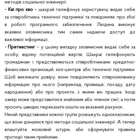
методів соціальної інженерії.
- Кві про кво
– шахрай телефонує користувачу, видає себе
за співробітника технічної підтримки та повідомляє про збої
в роботі програмного забезпечення. Людина виконує
вказівки зловмисника, тим самим надаючи доступ до
важливої інформації.
- Претекстинг
– у цьому випадку зловмисник видає себе за
особу, відому потенційній жертві. Шахраї телефонують
громадянам і представляються співробітниками кредитно-
фінансових організацій, кол-центрів або технічної підтримки.
Щоб викликати довіру, вони повідомляють співрозмовнику
інформацію про нього (наприклад, прізвище, посаду, дату
народження) або про проєкти, з якими він працює. Іноді
хакер може представитися знайомим або членом сім’ї, а потім
просить швидко переказати кошти на вказаний рахунок.
Нехай представники кожної групи розкажуть однокласникам,
що вони дізналися про методи соціальної інженерії. А тепер
влаштуйте мозковий штурм, аби сформувати правила
протидії таким прийомам.