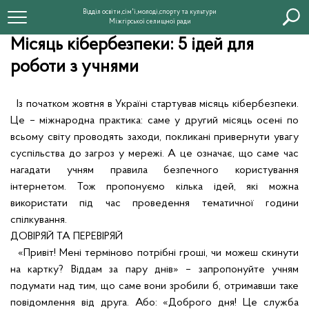
Відділ освіти,сім'ї,молоді,спорту та культури
Міжгірської селищної ради
Місяць кібербезпеки: 5 ідей для
роботи з учнями
Із початком жовтня в Україні стартував місяць кібербезпеки.
Це – міжнародна практика: саме у другий місяць осені по
всьому світу проводять заходи, покликані привернути увагу
суспільства до загроз у мережі. А це означає, що саме час
нагадати учням правила безпечного користування
інтернетом. Тож пропонуємо кілька ідей, які можна
використати під час проведення тематичної години
спілкування.
ДОВІРЯЙ ТА ПЕРЕВІРЯЙ
«Привіт! Мені терміново потрібні гроші, чи можеш скинути
на картку? Віддам за пару днів» – запропонуйте учням
подумати над тим, що саме вони зробили б, отримавши таке
повідомлення від друга. Або: «Доброго дня! Це служба