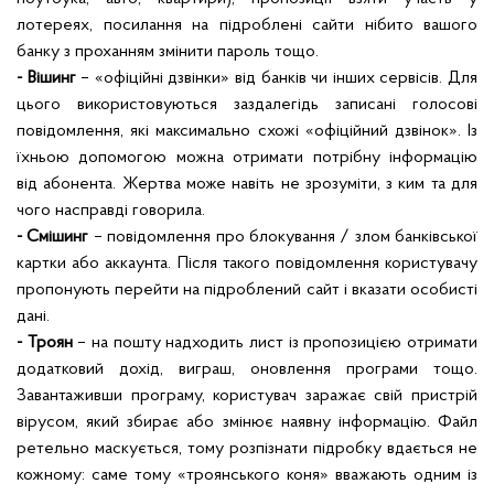
лотереях, посилання на підроблені сайти нібито вашого
банку з проханням змінити пароль тощо.
- Вішинг
– «офіційні дзвінки» від банків чи інших сервісів. Для
цього використовуються заздалегідь записані голосові
повідомлення, які максимально схожі «офіційний дзвінок». Із
їхньою допомогою можна отримати потрібну інформацію
від абонента. Жертва може навіть не зрозуміти, з ким та для
чого насправді говорила.
- Смішинг
– повідомлення про блокування / злом банківської
картки або аккаунта. Після такого повідомлення користувачу
пропонують перейти на підроблений сайт і вказати особисті
дані.
- Троян
– на пошту надходить лист із пропозицією отримати
додатковий дохід, виграш, оновлення програми тощо.
Завантаживши програму, користувач заражає свій пристрій
вірусом, який збирає або змінює наявну інформацію. Файл
ретельно маскується, тому розпізнати підробку вдається не
кожному: саме тому «троянського коня» вважають одним із