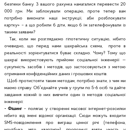
безпеки банку. З вашого рахунка намагалися перевести 20
000 грн. Ми заблокували операцію, проте тепер вам
потрібно виконати наші інструкції, аби розблокувати
картку» – а що робили б діти, якщо б їм зателефонували із
такими заявами?
Так, коли ми розглядаємо гіпотетичну ситуацію, нібито
очевидно, що перед нами шахрайська схема, проте в
реальності зорієнтуватися буває складно. Чому? Тому що
шахраї використовують прийоми соціальної інженерії —
сукупність засобів і методів, що застосовуються з метою
отримання конфіденційних даних і грошових коштів.
Щоб протистояти таким методам, потрібно знати, з чим ми
маємо справу. Обʼєднайте учнів у групи по 5-6 осіб та дайте
завдання кожній із них вивчити один із методів соціальної
інженерії:
- Фішинг
– полягає у створенні масової інтернет-розсилки
нібито від імені відомої організації. Сюди можуть входити
SMS-повідомлення про виграш цінної річі (телефона,
ноутбука, авто, квартири), пропозиції взяти участь у