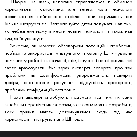
Шахраї, на жаль, непогано справляються із обманом
користувачів і самостійно, але тепер, коли технології
розвиваються неймовірно стрімко, вони отримають ще
більше інструментів. Запропонуйте дітям подумати над тим,
які небезпеки можуть нести новітні технології, а також над
тим, як їх уникнути.
Зокрема, ви можете обговорити потенційні проблеми,
повʼязані з використанням штучного інтелекту. ШІ – чудовий
помічник у роботі та навчанні, втім, існують і певні ризики, які
варто враховувати. Вже зараз експерти говорять про такі
проблеми як дезінформація, упередженість, надмірна
довіра, спотворене розуміння, відсутність прозорості,
проблеми конфіденційності тощо.
Нехай школярі спробують подумати над тим, як саме
запобігти переліченим загрозам, які закони можна розробити,
яких правил мають дотримуватися люди під час
користування інструментами ШІ тощо.