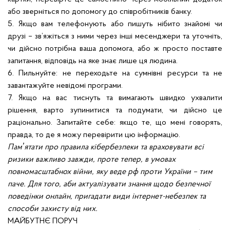
або зверніться по допомогу до співробітників банку.
5. Якщо вам телефонують або пишуть нібито знайомі чи
друзі – зв’яжіться з ними через інші месенджери та уточніть,
чи дійсно потрібна ваша допомога, або ж просто поставте
запитання, відповідь на яке знає лише ця людина.
6. Пильнуйте: не переходьте на сумнівні ресурси та не
завантажуйте невідомі програми.
7. Якщо на вас тиснуть та вимагають швидко ухвалити
рішення, варто зупинитися та подумати, чи дійсно це
раціонально. Запитайте себе: якщо те, що мені говорять,
правда, то де я можу перевірити цю інформацію.
Памʼятати про правила кібербезпеки та враховувати всі
ризики важливо завжди, проте тепер, в умовах
повномасштабнох війни, яку веде рф проти України – тим
паче. Для того, аби актуалізувати знання щодо безпечної
поведінки онлайн, пригадати види інтернет-небезпек та
способи захисту від них.
МАЙБУТНЄ ПОРУЧ