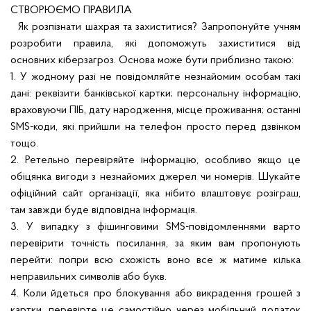
СТВОРЮЄМО ПРАВИЛА
Як розпізнати шахрая та захиститися? Запропонуйте учням
розробити правила, які допоможуть захиститися від
основних кіберзагроз. Основа може бути приблизно такою:
1. У жодному разі не повідомляйте незнайомим особам такі
дані: реквізити банківської картки; персональну інформацію,
враховуючи ПІБ, дату народження, місце проживання; останні
SMS-коди, які прийшли на телефон просто перед дзвінком
тощо.
2. Ретельно перевіряйте інформацію, особливо якщо це
обіцянка вигоди з незнайомих джерел чи номерів. Шукайте
офіційний сайт організації, яка нібито влаштовує розіграш,
там завжди буде відповідна інформація.
3. У випадку з фішинговими SMS-повідомленнями варто
перевірити точність посилання, за яким вам пропонують
перейти: попри всю схожість воно все ж матиме кілька
неправильних символів або букв.
4. Коли йдеться про блокування або викрадення грошей з
картки, перевірте це самостійно через мобільний додаток