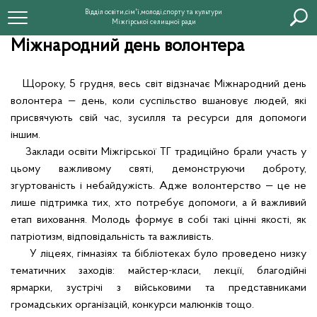
Відділ освіти,сім'ї,молоді,спорту та культури
Міжгірської селищної ради
Міжнародний день волонтера
Щороку, 5 грудня, весь світ відзначає Міжнародний день
волонтера — день, коли суспільство вшановує людей, які
присвячують свій час, зусилля та ресурси для допомоги
іншим.
Заклади освіти Міжгірської ТГ традиційно брали участь у
цьому важливому святі, демонструючи доброту,
згуртованість і небайдужість. Адже волонтерство — це не
лише підтримка тих, хто потребує допомоги, а й важливий
етап виховання. Молодь формує в собі такі цінні якості, як
патріотизм, відповідальність
та важливість.
У ліцеях, гімназіях та бібліотеках було проведено низку
тематичних заходів: майстер-класи, лекції, благодійні
ярмарки, зустрічі з військовими та представниками
громадських організацій, конкурси малюнків тощо.