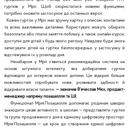
гуртків у Мрії. Щоб скористатися новими функціями,
потрібно оновити застосунок до останньої версії.
Кожен гурток у Мрії має зручну картку з описом, контактами
та всіма важливими деталями. Користувачі можуть обирати
безоплатні або платні заняття поблизу, а також онлайн-курси,
доступні для дітей з будь-якого регіону. Невдовзі буде змога
записувати дітей на гуртки безпосередньо у застосунку й
відстежувати їх у розкладі дня.
Незабаром у Мрії з’явиться рекомендаційна система на
основі штучного інтелекту, яка добиратиме гуртки
відповідно до інтересів кожної дитини. Це відкриє більше
можливостей спробувати нове, розвивати здібності й
відкривати власні таланти,
— зазначив В’ячеслав Мєх, продакт-
менеджер напряму позашкілля та ШІ.
Функціонал Мрія.Позашкілля допомагає родинам швидко
знаходити цікаві активності, а школам — представляти гуртки
та групи продовженого дня в єдиному цифровому просторі.
Мрія.Позашкілля — це крок до створення єдиної цифрової