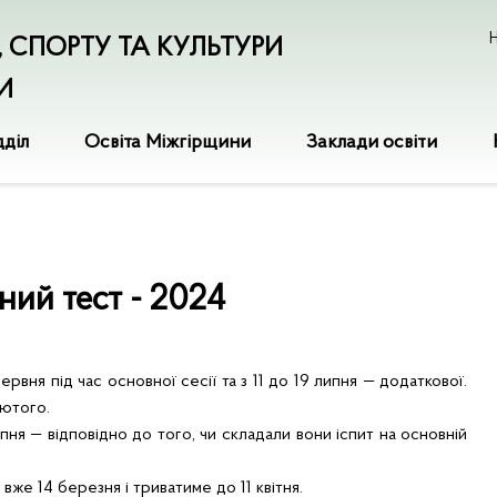
Н
І, СПОРТУ ТА КУЛЬТУРИ
И
дділ
Освіта Міжгірщини
Заклади освіти
ий тест - 2024
ня під час основної сесії та з 11 до 19 липня — додаткової.
лютого.
ня — відповідно до того, чи складали вони іспит на основній
е 14 березня і триватиме до 11 квітня.