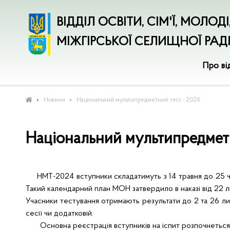
ВІДДІЛ ОСВІТИ, СІМ'Ї, МОЛОД
МІЖГІРСЬКОЇ СЕЛИЩНОЇ РАД
Про ві
Новини
Національний мультипредметний тест - 2024
Національний мультипредметн
НМТ-2024 вступники складатимуть з 14 травня до 25 черв
Такий календарний план МОН затвердило в наказі
від 22 
Учасники тестування отримають результати до 2 та 26 лип
сесії чи додатковій.
Основна реєстрація вступників на іспит розпочнеться вж