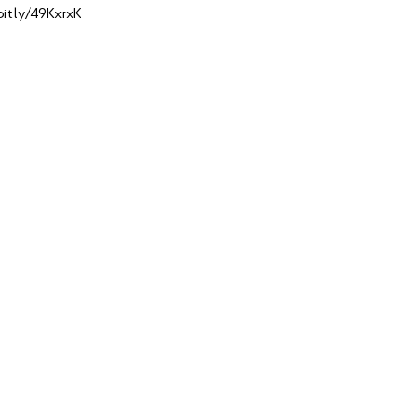
bit.ly/49KxrxK