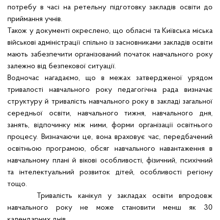
потребу в часі на ретельну підготовку закладів освіти до
приймання учнів.
Також у документі окреслено, що обласні та Київська міська
військові адміністрації спільно із засновниками закладів освіти
мають забезпечити організований початок навчального року
залежно від безпекової ситуації.
Водночас нагадаємо, що в межах затвердженої урядом
тривалості навчального року педагогічна рада визначає
структуру й тривалість навчального року в закладі загальної
середньої освіти, навчального тижня, навчального дня,
занять, відпочинку між ними, форми організації освітнього
процесу. Визначаючи це, вона враховує час, передбачений
освітньою програмою, обсяг навчального навантаження в
навчальному плані й вікові особливості, фізичний, психічний
та інтелектуальний розвиток дітей, особливості регіону
тощо.
Тривалість канікул у закладах освіти впродовж
навчального року не може становити менш як 30
календарних днів.