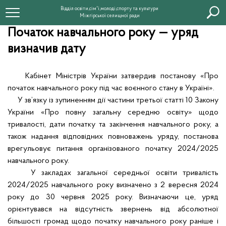
Відділ освіти,сім'ї,молоді,спорту та культури
Міжгірської селищної ради
Початок навчального року — уряд
визначив дату
Кабінет Міністрів України затвердив постанову «Про
початок навчального року під час воєнного стану в Україні».
У зв’язку із зупиненням дії частини третьої
статті 10
Закону
України «Про повну загальну середню освіту» щодо
тривалості, дати початку та закінчення навчального року, а
також надання відповідних повноважень уряду, постанова
врегульовує питання організованого початку 2024/2025
навчального року.
У закладах загальної середньої освіти тривалість
2024/2025 навчального року визначено з 2 вересня 2024
року до 30 червня 2025 року. Визначаючи це, уряд
орієнтувався на відсутність звернень від абсолютної
більшості громад щодо початку навчального року раніше і