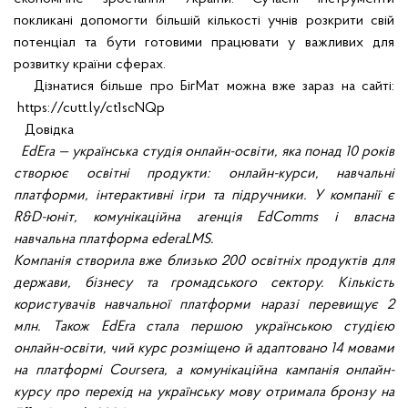
покликані допомогти більшій кількості учнів розкрити свій
потенціал та бути готовими працювати у важливих для
розвитку країни сферах.
Дізнатися більше про БігМат можна вже зараз на сайті:
https://cutt.ly/ct1scNQp
Довідка
EdEra — українська студія онлайн-освіти, яка понад 10 років
створює освітні продукти: онлайн-курси, навчальні
платформи, інтерактивні ігри та підручники. У компанії є
R&D-юніт, комунікаційна агенція EdComms і власна
навчальна платформа ederaLMS.
Компанія створила вже близько 200 освітніх продуктів для
держави, бізнесу та громадського сектору. Кількість
користувачів навчальної платформи наразі перевищує 2
млн. Також EdEra стала першою українською студією
онлайн-освіти, чий курс розміщено й адаптовано 14 мовами
на платформі Coursera, а комунікаційна кампанія онлайн-
курсу про перехід на українську мову отримала бронзу на