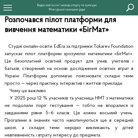
Відділ освіти,сім'ї,молоді,спорту та культури
Міжгірської селищної ради
Розпочався пілот платформи для
вивчення математики «БігМат»
Студія онлайн-освіти
EdEra
за підтримки Tokarev Foundation
запускає пілот платформи зрозумілої математики «БігМат».
Це безоплатний освітній продукт для учнів, учителів і
батьків, створений на основі дослідження освітніх втрат в
Україні. Платформа допомагає пояснювати складні теми
просто — через практику, інтерактив і життєві приклади.
Чому це важливо
У 2025 році 12 % учасників та учасниць НМТ з математики
не подолали поріг тестування — тобто не впоралися із
завданнями рівня 5–6 класів. Це кожен восьмий учень.
Прогалини в знаннях часто накопичуються ще в середній
школі, а складні теми нерідко викликають у дітей
невпевненість і втрату інтересу до предмета.