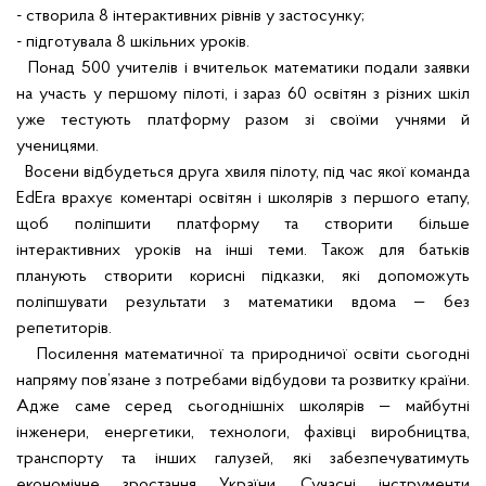
- створила 8 інтерактивних рівнів у застосунку;
- підготувала 8 шкільних уроків.
Понад 500 учителів і вчительок математики подали заявки
на участь у першому пілоті, і зараз 60 освітян з різних шкіл
уже тестують платформу разом зі своїми учнями й
ученицями.
Восени відбудеться друга хвиля пілоту, під час якої команда
EdEra врахує коментарі освітян і школярів з першого етапу,
щоб поліпшити платформу та створити більше
інтерактивних уроків на інші теми. Також для батьків
планують створити корисні підказки, які допоможуть
поліпшувати результати з математики вдома — без
репетиторів.
Посилення математичної та природничої освіти сьогодні
напряму пов’язане з потребами відбудови та розвитку країни.
Адже саме серед сьогоднішніх школярів — майбутні
інженери, енергетики, технологи, фахівці виробництва,
транспорту та інших галузей, які забезпечуватимуть
економічне зростання України. Сучасні інструменти