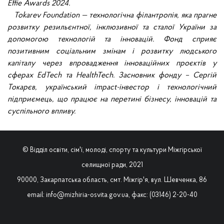
Effie Awards 2024.
Tokarev Foundation — технологічна філантропія, яка прагне
розвитку резильєнтної, інклюзивної та сталої України за
допомогою технологій та інновацій. Фонд сприяє
позитивним соціальним змінам і розвитку людського
капіталу через впровадження інноваційних проєктів у
сферах EdTech та HealthTech. Засновник фонду – Сергій
Токарєв, український impact-інвестор і технологічний
підприємець, що працює на перетині бізнесу, інновацій та
суспільного впливу.
© Відділ освіти, сім'ї, молоді, спорту та культури Міжгірської
селищної ради, 2021
90000, Закарпатська область, смт. Міжгір'я, вул. Шевченка, 86
email: info@mizhiria-osvita.gov.ua, факс: (03146) 2-20-40