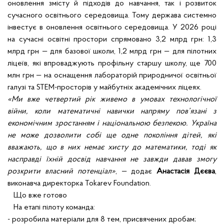
оновлення змісту й підходів до навчання, так і розвиток
сучасного освітнього середовища. Тому держава системно
інвестує в оновлення освітнього середовища. У 2026 році
на сучасні освітні простори спрямовано 3,2 млрд грн: 1,3
млрд грн — для базової школи, 1,2 млрд грн — для пілотних
ліцеїв, які впроваджують профільну старшу школу, ще 700
млн грн — на оснащення лабораторій природничої освітньої
галузі та STEM-просторів у майбутніх академічних ліцеях.
«Ми вже четвертий рік живемо в умовах технологічної
війни, коли математичні навички напряму пов’язані з
економічним зростанням і національною безпекою. Україна
не може дозволити собі ще одне покоління дітей, які
вважають, що в них немає хисту до математики, тоді як
насправді їхній досвід навчання не завжди давав змогу
розкрити власний потенціал»
, — додає
Анастасія Дєєва
,
виконавча директорка Tokarev Foundation.
Що вже готово
На етапі пілоту команда:
- розробила матеріали для 8 тем, присвячених дробам;