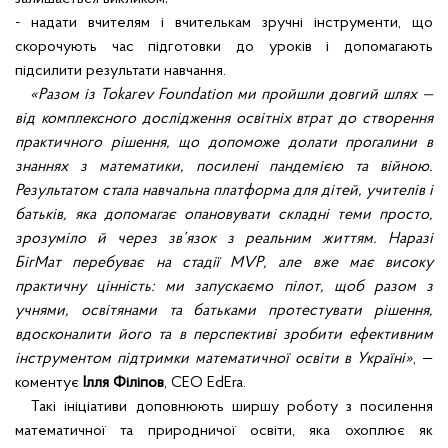
- надати вчителям і вчителькам зручні інструменти, що
скорочують час підготовки до уроків і допомагають
підсилити результати навчання.
«Разом із Tokarev Foundation ми пройшли довгий шлях —
від комплексного дослідження освітніх втрат до створення
практичного рішення, що допоможе долати прогалини в
знаннях з математики, посилені пандемією та війною.
Результатом стала навчальна платформа для дітей, учителів і
батьків, яка допомагає опановувати складні теми просто,
зрозуміло й через зв’язок з реальним життям. Наразі
БігМат перебуває на стадії MVP, але вже має високу
практичну цінність: ми запускаємо пілот, щоб разом з
учнями, освітянами та батьками протестувати рішення,
вдосконалити його та в перспективі зробити ефективним
інструментом підтримки математичної освіти в Україні»
, —
коментує
Ілля Філіпов
, CEO EdEra.
Такі ініціативи доповнюють ширшу роботу з посилення
математичної та природничої освіти, яка охоплює як