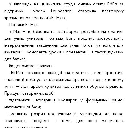
У відповідь на ці виклики студія онлайн-освіти EdEra за
підтримки Tokarev Foundation створила платформу
зрозумілої математики «БігМат».
Що таке БігМат
БігМат — це безоплатна платформа зрозумілої математики
для учнів, учителів і батьків. Вона поєднує застосунок з
інтерактивними завданнями для учнів, готові матеріали для
вчителів — конспекти уроків і презентації, а також підказки
для батьків.
Як допоможе в навчанні
БігМат пояснює складні математичні теми простими
словами й показує, як математика працює в повсякденному
житті — від підрахунку витрат до звичних побутових рішень.
Продукт створений, щоб:
- підтримати школярів і школярок у формуванні міцної
математичної бази;
- зменшити розрив між учнями й ученицями, які легко
опановують предмет, і тими, для кого математика
залишається викликом;