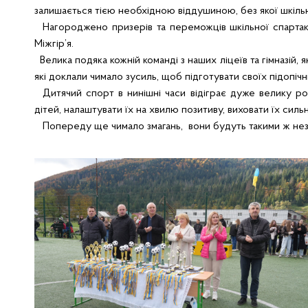
залишається тією необхідною віддушиною, без якої шкіль
Нагороджено призерів та переможців шкільної спартакі
Міжгір’я.
Велика подяка кожній команді з наших ліцеїв та гімназій, 
які доклали чимало зусиль, щоб підготувати своїх підопічн
Дитячий спорт в нинішні часи відіграє дуже велику рол
дітей, налаштувати їх на хвилю позитиву, виховати їх си
Попереду ще чимало змагань, вони будуть такими ж неза