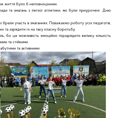
не життя було б неповноцінним.
ади та змагань з легкої атлетики, які були приурочені Дню
які брали участь в змаганнях. Поважаємо роботу усіх педагогів,
их та зарядити їх на таку класну боротьбу.
ь, бо це можливість емоційно підзарядити велику кількість
льними та стійкими.
бутніми та активними.