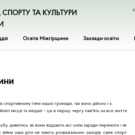
Н
І, СПОРТУ ТА КУЛЬТУРИ
И
дділ
Освіта Міжгірщини
Заклади освіти
щини
в спортивному гімні нашої громади, так воно дійсно і є.
няті місця та медалі – це в першу чергу пам'ять на все життя
у, дивитись як вони віддають всі сили заради перемоги і як
с війни наші діти не мають розважальних заходів, саме спорт