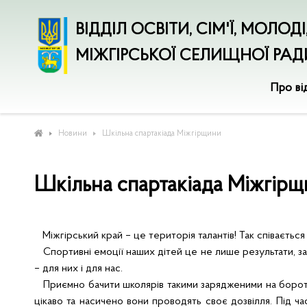
ВІДДІЛ ОСВІТИ, СІМ'Ї, МОЛОД
МІЖГІРСЬКОЇ СЕЛИЩНОЇ РАД
Про ві
Новини
Шкільна спартакіада Міжгірщини
Шкільна спартакіада Міжгір
Міжгірський край – це територія талантів! Так співається 
Спортивні емоції наших дітей це не лише результати, зай
– для них і для нас.
Приємно бачити школярів такими зарядженими на боротьб
цікаво та насичено вони проводять своє дозвілля. Під ча