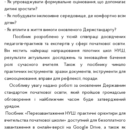
- Як упроваджувати формувальне оцінювання, що допомагає
дитині зростати?
- Як побудувати інклюзивне середовище, де комфортно всім
дітям?
- Як втілити в життя вимоги оновленого Держстандарту?
Посібник розроблено у тісній співпраці досвідчених
педагогів-практиків та експертів у сфері початкової освіти.
Він містить найкращі напрацювання пілотних шкіл НУШ,
результати актуальних досліджень та інноваційне бачення
ролі сучасного вчителя. Також у посібнику чимало
практичних інструментів: зразки документів, інструменти для
самооцінювання, вправи для рефлексії, поради.
Особливу увагу надано роботі за
оновленим Державним
стандартом початкової освіти
, який пройшов громадське
обговорення і найближчим часом буде затверджений
урядом.
Посібник «Перезавантаження НУШ: практичні орієнтири для
вчительства початкової школи» доступний для безоплатного
завантаження в онлайн-версії на
Google Drive
, а також як