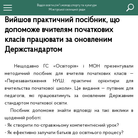
Відділ освіти,сім'ї,молоді,спорту та культури
Міжгірської селищної ради
Вийшов практичний посібник, що
допоможе вчителям початкових
класів працювати за оновленим
Держстандартом
Нещодавно ГС «Освіторія» і МОН презентували
методичний посібник для вчителів початкових класів —
«Перезавантаження НУШ: практичні орієнтири для
вчительства початкової школи». Це видання — путівник для
педагогів, які працюватимуть за оновленим Державним
стандартом початкової освіти.
Посібник допоможе знайти відповіді на такі виклики в
щоденній роботі:
- Як створити по-справжньому компетентнісний урок?
- Як ефективно залучати батьків до освітнього процесу?