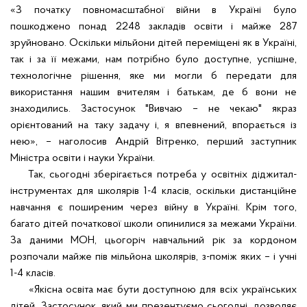
«З початку повномасштабної війни в Україні було
пошкоджено понад 2248 закладів освіти і майже 287
зруйновано. Оскільки мільйони дітей переміщені як в Україні,
так і за її межами, нам потрібно було доступне, успішне,
технологічне рішення, яке ми могли б передати для
використання нашим вчителям і батькам, де б вони не
знаходились. Застосунок "Вивчаю – не чекаю" якраз
орієнтований на таку задачу і, я впевнений, впорається із
нею», – наголосив Андрій Вітренко, перший заступник
Міністра освіти і науки України.
Так, сьогодні зберігається потреба у освітніх діджитал-
інструментах для школярів 1-4 класів, оскільки дистанційне
навчання є поширеним через війну в Україні. Крім того,
багато дітей початкової школи опинилися за межами України.
За даними МОН, цьогоріч навчальний рік за кордоном
розпочали майже пів мільйона школярів, з-поміж яких – і учні
1-4 класів.
«Якісна освіта має бути доступною для всіх українських
дітей. Застосунок, який ми презентуємо сьогодні, дозволяє