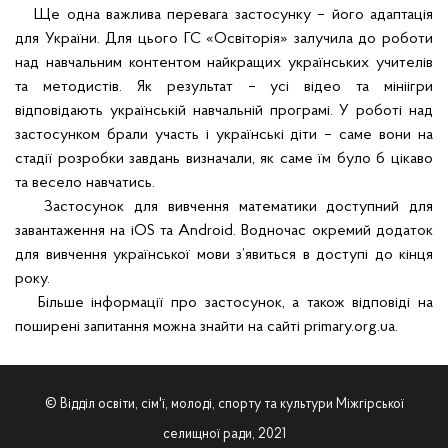
Ще одна важлива перевага застосунку – його адаптація
для України. Для цього ГС «Освіторія» залучила до роботи
над навчальним контентом найкращих українських учителів
та методистів. Як результат – усі відео та мініігри
відповідають українській навчальній програмі. У роботі над
застосунком брали участь і українські діти – саме вони на
стадії розробки завдань визначали, як саме їм було б цікаво
та весело навчатись.
Застосунок для вивчення математики доступний для
завантаження на iOS та Android. Водночас окремий додаток
для вивчення української мови з’явиться в доступі до кінця
року.
Більше інформації про застосунок, а також відповіді на
поширені запитання можна знайти на сайті
primary.org.ua
.
© Відділ освіти, сім'ї, молоді, спорту та культури Міжгірської
селищної ради, 2021