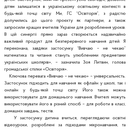
дітям залишатися в українському освітньому контексті в
будь-якій точці світу. Ми, ГС “Освіторія”, з радістю
долучились до цього проєкту як партнери, а також
запросили кращих вчителів України для розроблення уроків.
В цій синергії прямо зараз створюється надзвичайно
важливий продукт для безперервного навчання дітей. Я
переконана, завдяки застосунку “Вивчаю – не чекаю”
математика та читання стануть улюбленими предметами
українських школярів», – зазначила Зоя Литвин, голова
громадської спілки «Освіторія».
Ключова перевага «Вивчаю – не чекаю» – універсальність.
Застосунок підходить для навчання як офлайн у школі, так і
онлайн у будь-якій точці світу. Його також можна
використовувати для домашнього навчання. Вчителі можуть
використовувати його в різний спосіб – для роботи в класі,
домашніх завдань, тестів.
У застосунку дитина вчиться, переглядаючи освітні
відеоуроки, розроблені за підходами мікронавчання, та