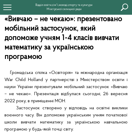
Відділ освіти,сім'ї,молоді,спорту та культури
Міжгірської селищної ради
«Вивчаю – не чекаю»: презентовано
мобільний застосунок, який
допоможе учням 1-4 класів вивчати
математику за українською
програмою
Громадська спілка «Освіторія» та міжнародна організація
War Child Holland у партнерстві з Міністерством освіти і
науки України презентували мобільний застосунок «Вивчаю
– не чекаю». Презентація відбулася сьогодні, 26 вересня
2022 року, в приміщенні МОН.
Застосунок створено у відповідь на освітні виклики
воєнного часу. Він допоможе українським учням початкової
школи вивчати математику за українською навчальною
програмою у будь-якій точці світу.