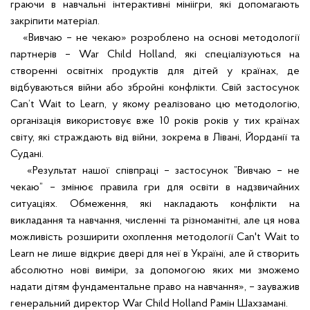
граючи в навчальні інтерактивні мініігри, які допомагають
закріпити матеріал.
«Вивчаю – не чекаю» розроблено на основі методології
партнерів – War Child Holland, які спеціалізуються на
створенні освітніх продуктів для дітей у країнах, де
відбуваються війни або збройні конфлікти. Свій застосунок
Can’t Wait to Learn, у якому реалізовано цю методологію,
організація використовує вже 10 років років у тих країнах
світу, які страждають від війни, зокрема в Лівані, Йорданії та
Судані.
«Результат нашої співпраці – застосунок ”Вивчаю – не
чекаю” – змінює правила гри для освіти в надзвичайних
ситуаціях. Обмеження, які накладають конфлікти на
викладання та навчання, численні та різноманітні, але ця нова
можливість розширити охоплення методології Can't Wait to
Learn не лише відкриє двері для неї в Україні, але й створить
абсолютно нові виміри, за допомогою яких ми зможемо
надати дітям фундаментальне право на навчання», – зауважив
генеральний директор War Child Holland Рамін Шахзамані.