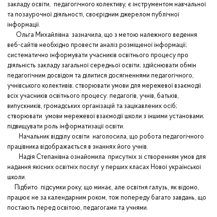
закладу освіти, педагогічного колективу, є інструментом навчальної
та позаурочної діяльності, своєрідним джерелом публічної
інформації.
Ольга Михайлівна зазначила, що з метою належного ведення
веб-сайтів необхідно провести аналіз розміщеної інформації;
систематично інформувати учасників освітнього процесу про
діяльність закладу загальної середньої освіти; здійснювати обмін
педагогічним досвідом та ділитися досягненнями педагогічного,
учнівського колективів; створювати умови для мережевої взаємодії
всіх учасників освітнього процесу: педагогів, учнів, батьків,
випускників, громадських організацій та зацікавлених осіб;
створювати умови мережевої взаємодії школи з іншими установами;
підвищувати роль інформатизації освіти.
Начальник відділу освіти наголосила, що робота педагогічного
працівника відображається в знаннях його учнів.
Надія Степанівна ознайомила присутніх зі створенням умов для
надання якісних освітніх послуг у перших класах Нової української
школи.
Підбито підсумки року, що минає, але освітня галузь, як відомо,
працює не за календарним роком, тож попереду багато завдань, що
постають перед освітою, педагогами та учнями.