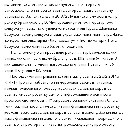
підтримки талановитих дітей, стимулювання їх творчого
самовдосконалення, соціалізації та самореалізації в сучасному
суспільстві. Зазначила, що в 2018/2019 навчальному році школярі
району брали участь у ІХ Міжнародному мовно-літературному
конкурсі учнівської та студенської молоді імені Тараса Шевченка,
Всеукраїнському конкурсі знавців української мови імені Петра Яцика,
конкурсі малюнка, вірша «Лист солдату», «Лист до матері», ІІ етапі
Всеукраїнських олімпіад з базових предметів.
На належному рівні проведено районний тур Всеукраїнських
учнівських олімпіад, у якому брало участь 1012 учнів 6-11 класів. З
них дипломами І ступеня нагороджено 61 учня, ІІ ступеня – 106
учнів, ІІІ ступеня – 155 учнів.
Про хід виконання рішення колегії відділу освіти від 27.12.2017 р
№ 4/1 «Про стан забезпечення мережевої взаємодії учасників
навчально-виховного процесу в закладах загальної середньої
освіти в умовах розвитку єдиного інформаційного освітнього
простору системи освіти Міжгірського району» виступила Ольга
Томинець, яка проаналізувала питання функціонування та розвитку
веб-сайтів закладів загальної середньої освіти району. Зазначила, що
якість функціонування шкільного сайту, як складової інформаційного
освітнього простору впливає на громадську думку про роботу