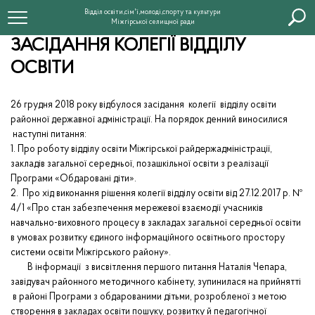
Відділ освіти,сім'ї,молоді,спорту та культури
Міжгірської селищної ради
ЗАСІДАННЯ КОЛЕГІЇ ВІДДІЛУ
ОСВІТИ
26 грудня 2018 року відбулося засідання колегії відділу освіти
районної державної адміністрації. На порядок денний виносилися
наступні питання:
1. Про роботу відділу освіти Міжгірської райдержадміністрації,
закладів загальної середньої, позашкільної освіти з реалізації
Програми «Обдаровані діти».
2. Про хід виконання рішення колегії відділу освіти від 27.12.2017 р. №
4/1 «Про стан забезпечення мережевої взаємодії учасників
навчально-виховного процесу в закладах загальної середньої освіти
в умовах розвитку єдиного інформаційного освітнього простору
системи освіти Міжгірського району».
В інформації з висвітлення першого питання Наталія Чепара,
завідувач районного методичного кабінету, зупинилася на прийнятті
в районі Програми з обдарованими дітьми, розробленої з метою
створення в закладах освіти пошуку, розвитку й педагогічної