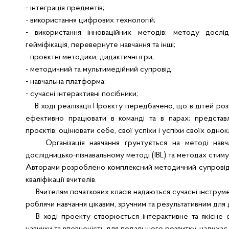
- інтеграція предметів;
- використання цифрових технологій;
- використання інноваційних методів: методу дослідн
гейміфікація, перевернуте навчання та інші;
- проєктні методики, дидактичні ігри;
- методичний та мультимедійний супровід;
- навчальна платформа;
- сучасні інтерактивні посібники;
В ході реалізації Проєкту передбачено, що в дітей розв
ефективно працювати в команді та в парах; представля
проєктів; оцінювати себе, свої успіхи і успіхи своїх одно
Організація навчання ґрунтується на методі навчал
дослідницько-пізнавальному методі (IBL) та методах стим
Авторами розроблено комплексний методичний супровід о
кваліфікації вчителів.
Вчителям початкових класів надаються сучасні інструме
роблячи навчання цікавим, зручним та результативним для 
В ході проекту створюється інтерактивне та якісне о