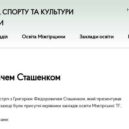
Н
І, СПОРТУ ТА КУЛЬТУРИ
И
дділ
Освіта Міжгірщини
Заклади освіти
вичем Сташенком
стріч з Григорієм Федоровичем Сташенком, який презентував
а
заході були присутні керівники закладів освіти Міжгірської ТГ,
саме: