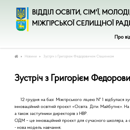
ВІДДІЛ ОСВІТИ, СІМ'Ї, МОЛОД
МІЖГІРСЬКОЇ СЕЛИЩНОЇ РАД
Про ві
Новини
Зустріч з Григорієм Федоровичем Сташенком
Зустріч з Григорієм Федоро
12 грудня на базі Міжгірського ліцею № 1 відбулася зу
інноваційний освітній проєкт «Освіта. Діти. Майбутнє». Н
а також заступники директорів з НВР.
ОДМ – це інноваційний проєкт для сучасного школяра, а 
- нова модель навчання;