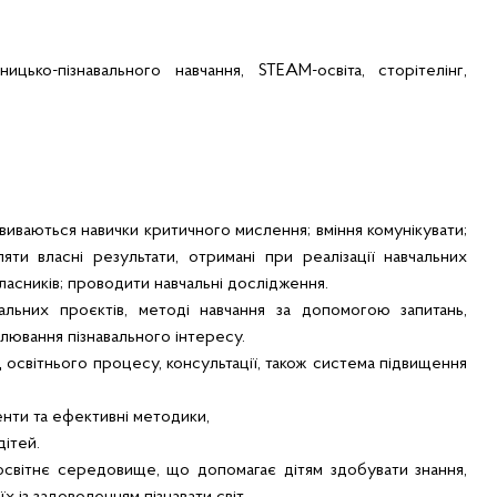
ицько-пізнавального навчання, STEAM-освіта, сторітелінг,
иваються навички критичного мислення; вміння комунікувати;
ти власні результати, отримані при реалізації навчальних
класників; проводити навчальні дослідження.
ьних проєктів, методі навчання за допомогою запитань,
улювання пізнавального інтересу.
світнього процесу, консультації, також система підвищення
нти та ефективні методики,
дітей.
світнє середовище, що допомагає дітям здобувати знання,